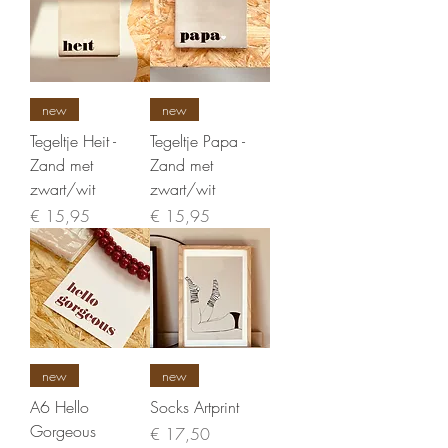
new
new
Tegeltje Heit -
Tegeltje Papa -
Zand met
Zand met
zwart/wit
zwart/wit
Prijs
Prijs
€ 15,95
€ 15,95
new
new
A6 Hello
Socks Artprint
Gorgeous
Prijs
€ 17,50