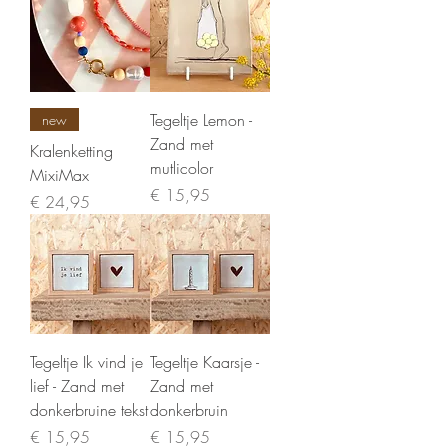
Tegeltje Lemon -
new
Zand met
Kralenketting
mutlicolor
MixiMax
Prijs
€ 15,95
Prijs
€ 24,95
Tegeltje Ik vind je
Tegeltje Kaarsje -
lief - Zand met
Zand met
donkerbruine tekst
donkerbruin
Prijs
Prijs
€ 15,95
€ 15,95