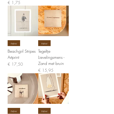
Prijs
€ 1,75
new
new
Beachgirl Stripes
Tegeltje
Artprint
Lievelingsmens -
Zand met bruin
Prijs
€ 17,50
Prijs
€ 15,95
new
new