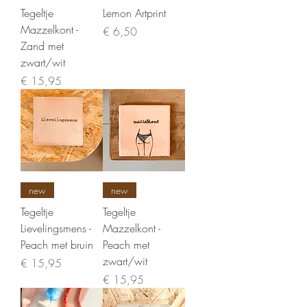
Tegeltje
Lemon Artprint
Mazzelkont -
Prijs
€ 6,50
Zand met
zwart/wit
Prijs
€ 15,95
new
new
Tegeltje
Tegeltje
Lievelingsmens -
Mazzelkont -
Peach met bruin
Peach met
zwart/wit
Prijs
€ 15,95
Prijs
€ 15,95