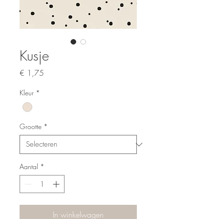
Kusje
Prijs
€ 1,75
Kleur
*
Grootte
*
Aantal
*
In winkelwagen